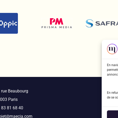
En navig
permett
annonce
 rue Beaubourg
Le blo
En refu
de se s
003 Paris
Mentio
 83 81 68 40
Plan d
ojet@maecia.com
Recru