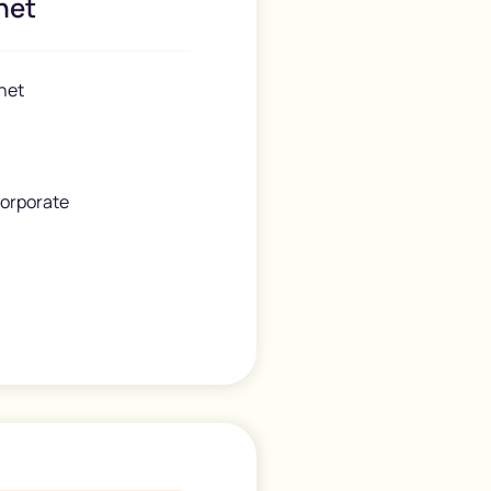
net
net
 corporate