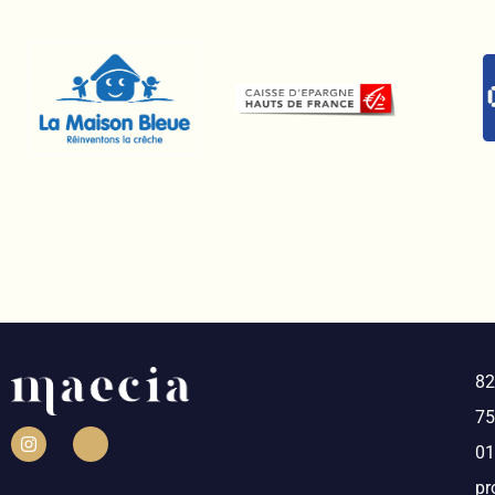
82
75
01
pr