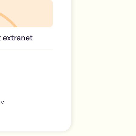
t extranet
re