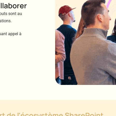
llaborer
touts sont au
ations.
sant appel à
rt de l'écosystème SharePoint