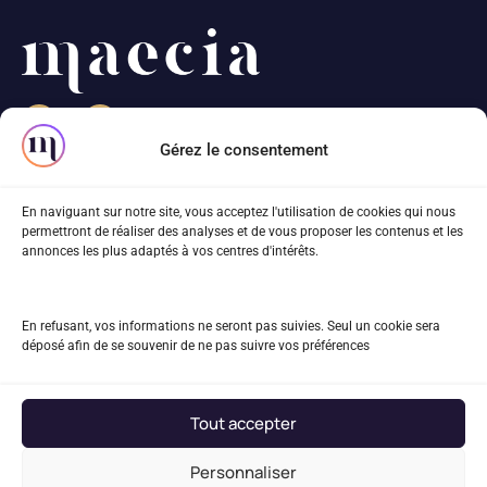
Gérez le consentement
82 rue Beaubourg
En naviguant sur notre site, vous acceptez l'utilisation de cookies qui nous
75003 Paris
permettront de réaliser des analyses et de vous proposer les contenus et les
annonces les plus adaptés à vos centres d'intérêts.
01 83 81 68 40
projet@maecia.com
En refusant, vos informations ne seront pas suivies. Seul un cookie sera
déposé afin de se souvenir de ne pas suivre vos préférences
Le blog
Mentions légales
Tout accepter
Plan du site
Personnaliser
Recrutement