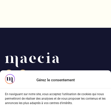
Gérez le consentement
82 rue Beaubourg
En naviguant sur notre site, vous acceptez l'utilisation de cookies qui nous
75003 Paris
permettront de réaliser des analyses et de vous proposer les contenus et les
annonces les plus adaptés à vos centres d'intérêts.
01 83 81 68 40