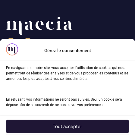
Gérez le consentement
82 rue Beaubourg
En naviguant sur notre site, vous acceptez l'utilisation de cookies qui nous
75003 Paris
permettront de réaliser des analyses et de vous proposer les contenus et les
annonces les plus adaptés à vos centres d'intérêts.
01 83 81 68 40
projet@maecia.com
En refusant, vos informations ne seront pas suivies. Seul un cookie sera
déposé afin de se souvenir de ne pas suivre vos préférences
Le blog
Mentions légales
Tout accepter
Plan du site