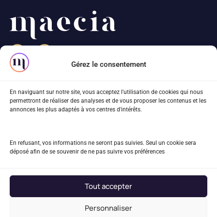
Gérez le consentement
82 rue Beaubourg
En naviguant sur notre site, vous acceptez l'utilisation de cookies qui nous
75003 Paris
permettront de réaliser des analyses et de vous proposer les contenus et les
annonces les plus adaptés à vos centres d'intérêts.
01 83 81 68 40
projet@maecia.com
En refusant, vos informations ne seront pas suivies. Seul un cookie sera
déposé afin de se souvenir de ne pas suivre vos préférences
Le blog
Mentions légales
Tout accepter
Plan du site
Personnaliser
Recrutement